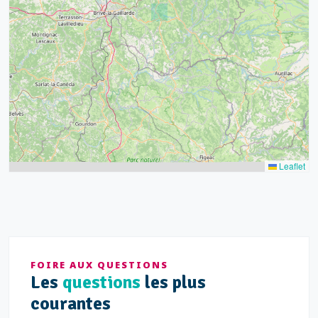
43
15
52
68
21
14
Leaflet
FOIRE AUX QUESTIONS
Les
questions
les plus
courantes