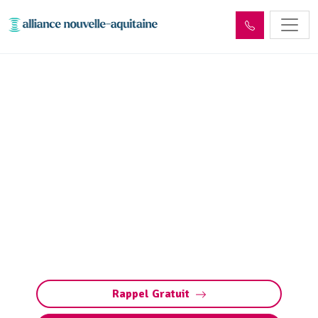
Dépollution réseaux et
ouvrages hydrocarbures
ADR Chartrier-Ferrière
(19600)
Dépollution des réseaux et ouvrages
hydrocarbures à Chartrier-Ferrière : éliminez
les polluants et protégez l’environnement en
toute conformité avec les normes ADR.
Rappel Gratuit