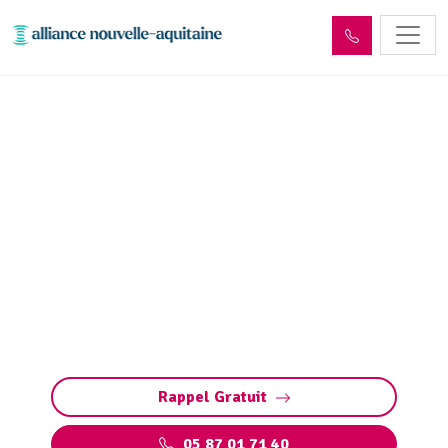
Dépollution réseaux et
ouvrages hydrocarbures
ADR Saint-Sozy (46200)
Dépollution des réseaux et ouvrages
hydrocarbures à Saint-Sozy : éliminez les
polluants et protégez l’environnement en
toute conformité avec les normes ADR.
Rappel Gratuit
05 87 01 71 40