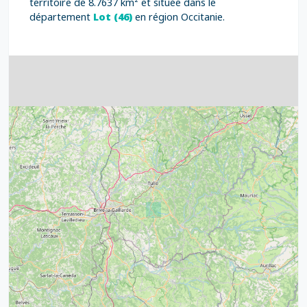
territoire de 8.7637 km² et située dans le
département
Lot (46)
en région Occitanie.
4
32
39
43
15
52
68
21
14