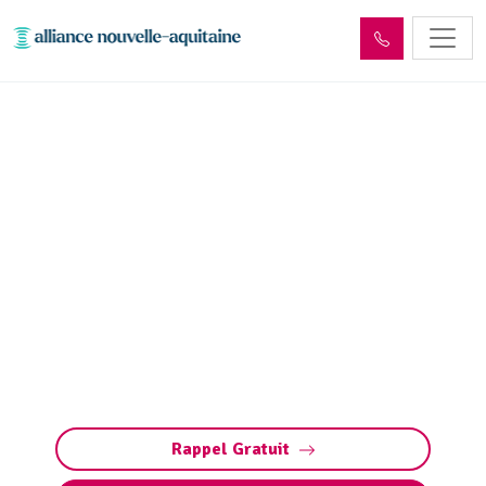
Entretien décanteur,
débourbeur, déshuileur et
séparateur
d’hydrocarbures
Entretien des débourbeurs (décanteurs) et
séparateurs d’hydrocarbures à Saint-Sozy
(déshuileurs) : nettoyage, pompage et
maintenance. Contactez-nous pour un devis.
Rappel Gratuit