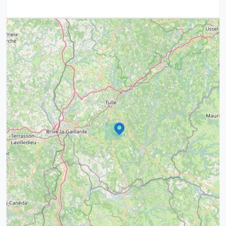
3
7
5
6
6
7
8
12
6
8
17
6
6
17
15
4
9
20
10
13
5
5