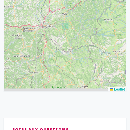
32
39
43
15
52
68
21
14
Leaflet
FOIRE AUX QUESTIONS