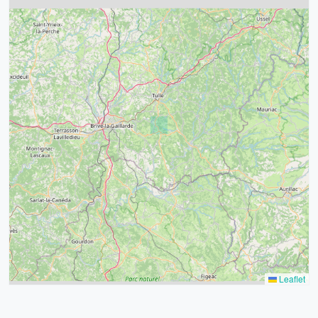
4
32
39
43
15
52
68
21
14
Leaflet