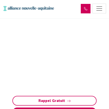
Entretien décanteur,
débourbeur, déshuileur et
séparateur
d’hydrocarbures
Entretien des débourbeurs (décanteurs) et
séparateurs d’hydrocarbures à Vigeois
(déshuileurs) : nettoyage, pompage et
maintenance. Contactez-nous pour un devis.
Rappel Gratuit