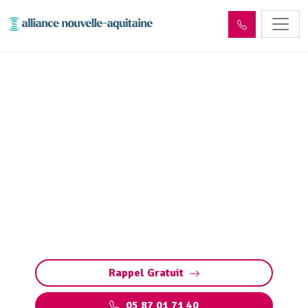
Dépollution réseaux et
ouvrages hydrocarbures
ADR Vigeois (19410)
Dépollution des réseaux et ouvrages
hydrocarbures à Vigeois : éliminez les
polluants et protégez l’environnement en
toute conformité avec les normes ADR.
Rappel Gratuit
05 87 01 71 40