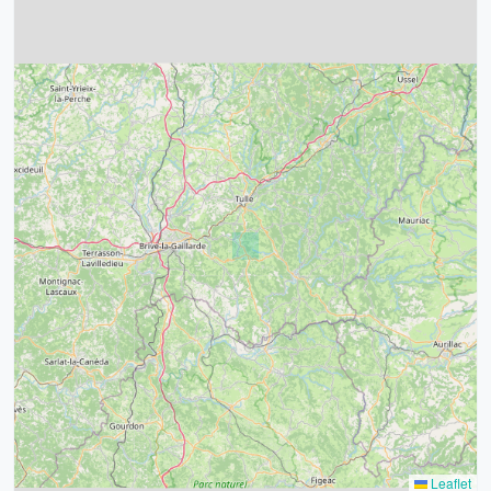
4
32
39
43
15
52
68
21
14
Leaflet