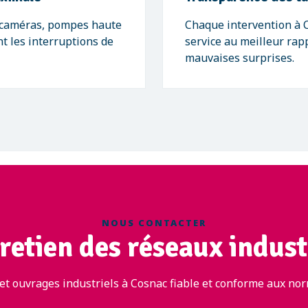
(caméras, pompes haute
Chaque intervention à C
t les interruptions de
service au meilleur rap
mauvaises surprises.
NOUS CONTACTER
retien des réseaux indust
et ouvrages industriels à Cosnac fiable et conforme aux norm