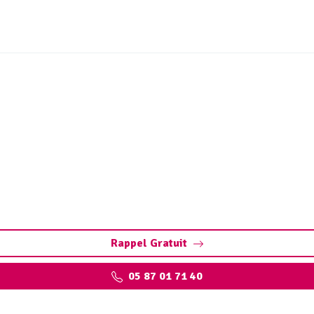
et ouvrages sites industr
els à Cosnac : assurez la performance de vos installations, 
environnementales.
Rappel Gratuit
05 87 01 71 40