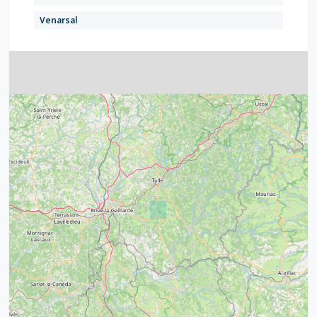
Venarsal
4
32
39
43
15
52
68
21
14