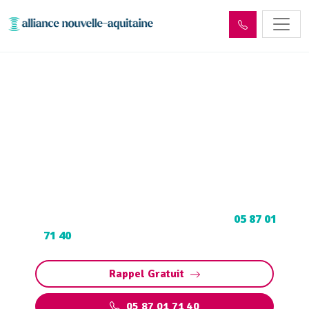
Curage et débouchage
canalisation Cros-de-
Montvert (15150)
Curage et débouchage de canalisation à Cros-
de-Montvert : Dégorgement par hydrocurage.
Contactez votre déboucheur expert au
05 87 01
71 40
pour programmer votre intervention.
Rappel Gratuit
05 87 01 71 40