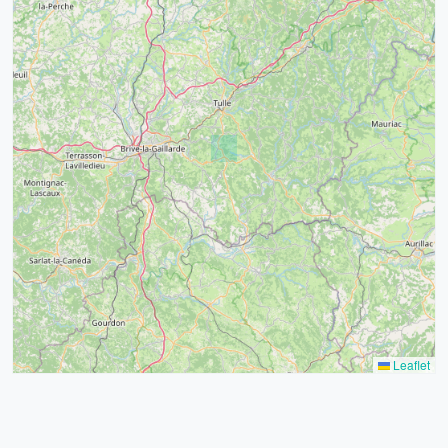
4
32
39
43
15
52
68
21
14
Leaflet