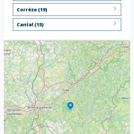
Corrèze (19)
Cantal (15)
3
7
5
6
6
7
8
12
6
8
17
6
6
17
15
4
9
20