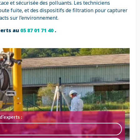
ace et sécurisée des polluants. Les techniciens
e fuite, et des dispositifs de filtration pour capturer
acts sur l’environnement.
perts au
05 87 01 71 40
.
d'experts :