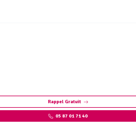
réseaux et ouvrages hydr
arbures : éliminez les polluants et protégez l’environneme
Rappel Gratuit
05 87 01 71 40