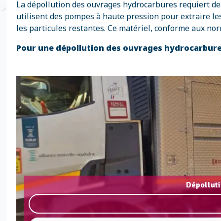
La dépollution des ouvrages hydrocarbures requiert des
utilisent des pompes à haute pression pour extraire les
les particules restantes. Ce matériel, conforme aux no
Pour une dépollution des ouvrages hydrocarbure
Dépolluti