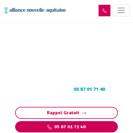
Entretien et vidange fosse
septique
Entretien et vidange fosse septique : Pompage
et nettoyage de fosse toutes eaux. Contactez
votre vidangeur agréé au
05 87 01 71 40
pour
un devis gratuit.
Rappel Gratuit
05 87 01 71 40