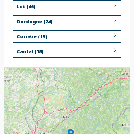
Lot (46)
Dordogne (24)
Corrèze (19)
Cantal (15)
3
7
5
6
6
7
8
12
6
8
17
6
6