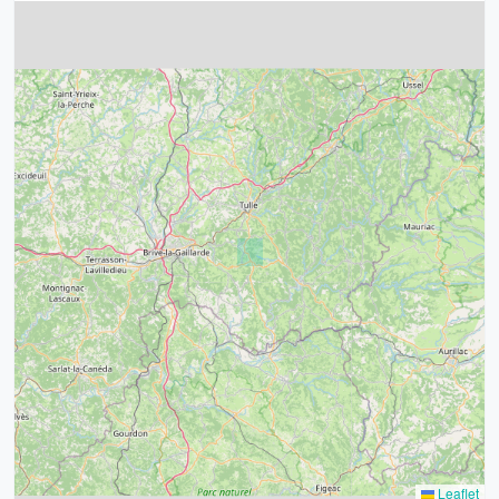
4
32
39
43
15
52
68
21
14
Leaflet