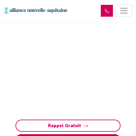
Entretien décanteur,
débourbeur, déshuileur et
séparateur
d’hydrocarbures
Entretien des débourbeurs (décanteurs) et
séparateurs d’hydrocarbures (déshuileurs) :
nettoyage, pompage et maintenance.
Contactez-nous pour un devis.
Rappel Gratuit