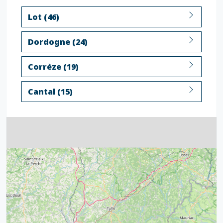
Lot (46)
Dordogne (24)
Corrèze (19)
Cantal (15)
4
32
39
43