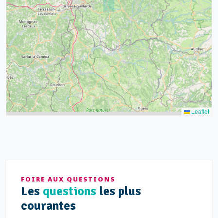
15
52
68
21
14
Leaflet
FOIRE AUX QUESTIONS
Les
questions
les plus
courantes