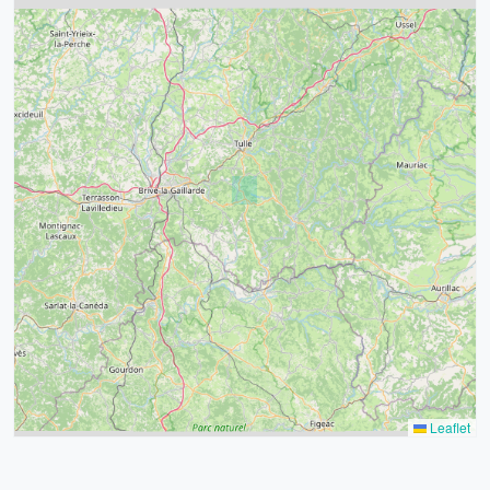
4
32
39
43
15
52
68
21
14
Leaflet