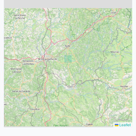
4
32
39
43
15
52
68
21
14
Leaflet