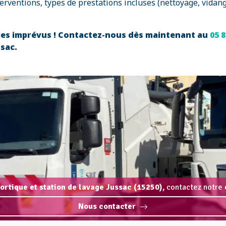
erventions, types de prestations incluses (nettoyage, vidang
 les imprévus ! Contactez-nous dès maintenant au
05 8
ssac.
portique et station de lavage Jussac (15250),
contactez notre 
Nous contacter