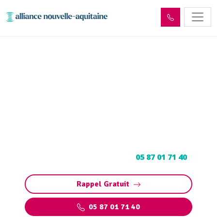
Entretien et vidange de bac
à graisse Jussac (15250)
Entretien et vidange bac à graisse à Jussac :
Pompage et nettoyage de bac pour
restaurants, collectivités, particuliers.
Contactez votre vidangeur au
05 87 01 71 40
.
Rappel Gratuit
05 87 01 71 40