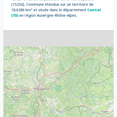
(15250). Commune étendue sur un territoire de
18.6286 km² et située dans le département
Cantal
(15)
en région Auvergne-Rhône-Alpes.
4
32
39
43
15
52
68
21
14