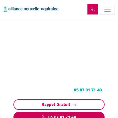
Entretien et vidange de bac
à graisse Crandelles
(15250)
Entretien et vidange bac à graisse à Crandelles
: Pompage et nettoyage de bac pour
restaurants, collectivités, particuliers.
Contactez votre vidangeur au
05 87 01 71 40
.
Rappel Gratuit
05 87 01 71 40