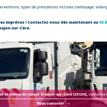
erventions, types de prestations incluses (nettoyage, vidang
 les imprévus ! Contactez-nous dès maintenant au
05 8
pajon-sur-Cère.
que et station de lavage Arpajon-sur-Cère (15130),
contactez n
Nous contacter