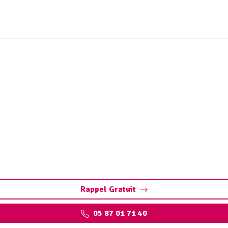
rtique et station de lava
5130) : Pompage, nettoy
Cère : nettoyage, vidange, maintenance. Assurez des équipem
complet.
Rappel Gratuit
05 87 01 71 40