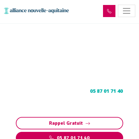
Enlèvement cuve à fioul :
Neutralisation, dégazage,
découpage
Neutralisation, dégazage, découpage de cuve à
fioul : Contactez nos experts au
05 87 01 71 40
pour une intervention sécurisée et conforme
aux normes.
Rappel Gratuit
05 87 01 71 40