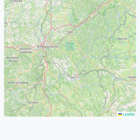
4
32
39
43
15
52
68
21
14
Leaflet