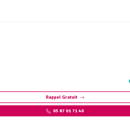
ge et débouchage canalis
nt par hydrocurage. Contactez votre déboucheur expert au
Rappel Gratuit
05 87 01 71 40