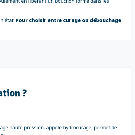
écoulement en libérant un bouchon formé dans les
n état.
Pour choisir entre curage ou débouchage
ation ?
chage haute pression, appelé hydrocurage, permet de
ues.