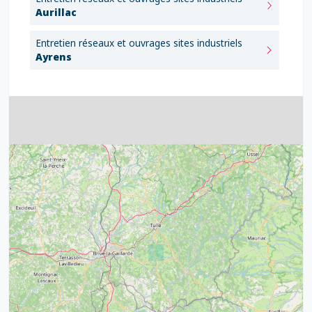
Aurillac
Entretien réseaux et ouvrages sites industriels
Ayrens
4
32
39
43
15
52
68
21
14