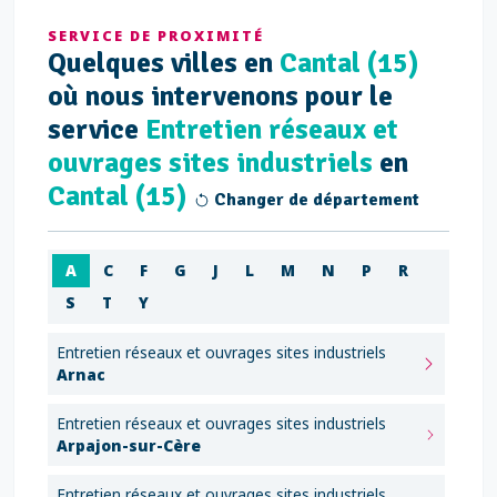
SERVICE DE PROXIMITÉ
Quelques villes en
Cantal (15)
où nous intervenons pour le
service
Entretien réseaux et
ouvrages sites industriels
en
Cantal (15)
Changer de département
A
C
F
G
J
L
M
N
P
R
S
T
Y
Entretien réseaux et ouvrages sites industriels
Arnac
Entretien réseaux et ouvrages sites industriels
Arpajon-sur-Cère
Entretien réseaux et ouvrages sites industriels