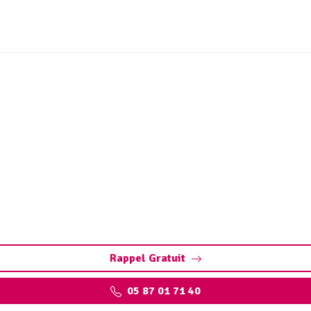
et ouvrages sites industr
Cantalès (15150)
int-Étienne-Cantalès : assurez la performance de vos install
environnementales.
Rappel Gratuit
05 87 01 71 40