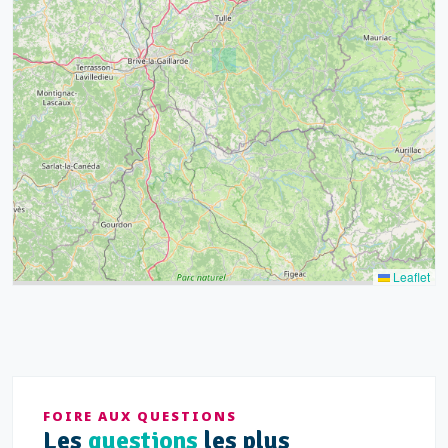
39
43
15
52
68
21
14
Leaflet
FOIRE AUX QUESTIONS
Les
questions
les plus