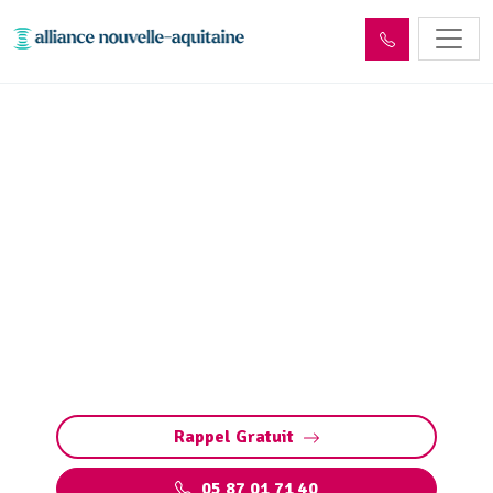
Entretien réseaux et
ouvrages sites industriels
Rouffiac (15150)
Entretien des réseaux et ouvrages industriels
à Rouffiac : assurez la performance de vos
installations, prévenez les pannes et
respectez les normes environnementales.
Rappel Gratuit
05 87 01 71 40