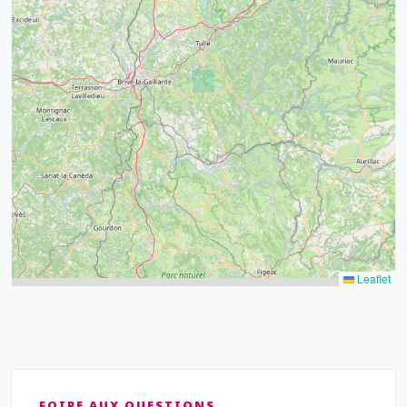
32
39
43
15
52
68
21
14
Leaflet
FOIRE AUX QUESTIONS