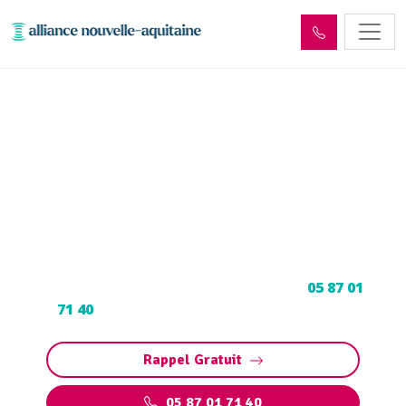
Curage et débouchage
canalisation Rouffiac
(15150)
Curage et débouchage de canalisation à
Rouffiac : Dégorgement par hydrocurage.
Contactez votre déboucheur expert au
05 87 01
71 40
pour programmer votre intervention.
Rappel Gratuit
05 87 01 71 40