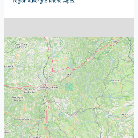
région Auvergne-Rhône-Alpes.
4
32
39
43
15
52
68
21
14