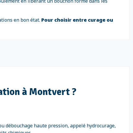
écoulement en libérant un bouchon formé dans les
ations en bon état.
Pour choisir entre curage ou
ation à Montvert ?
e ou débouchage haute pression, appelé hydrocurage,
uits chimiques.