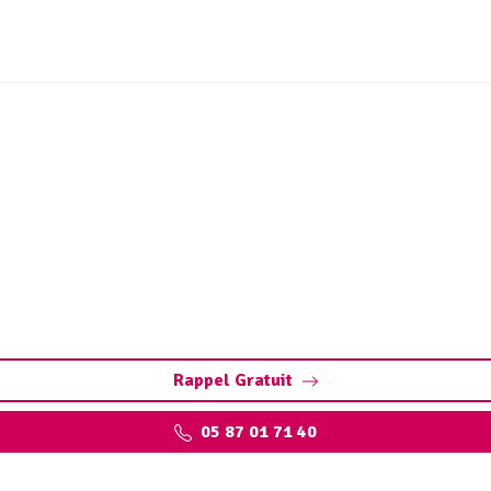
ouchage canalisation Mo
 : Dégorgement par hydrocurage. Contactez votre débouche
intervention.
Rappel Gratuit
05 87 01 71 40