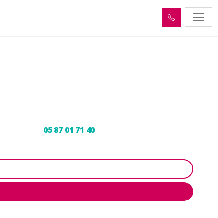
ntvert (15150)
ur expert au
05 87 01 71 40
pour programmer votre