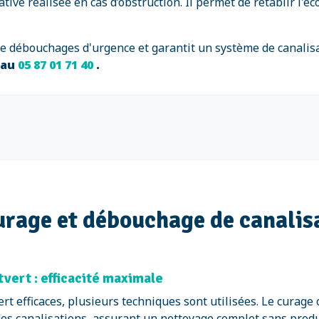
tive réalisée en cas d’obstruction. Il permet de rétablir l'
de débouchages d'urgence et garantit un système de canalis
 au
05 87 01 71 40
.
urage et débouchage de canalis
vert : efficacité maximale
rt efficaces, plusieurs techniques sont utilisées. Le curag
 des canalisations, assurant un nettoyage complet sans prod