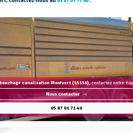
vert, contactez-nous au
05 87 01 71 40
.
bouchage canalisation Montvert (15150),
contactez notre équi
Nous contacter
05 87 01 71 40