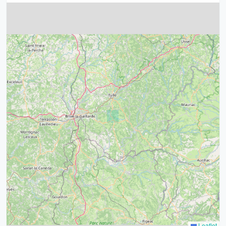
4
32
39
43
15
52
68
21
14
Leaflet