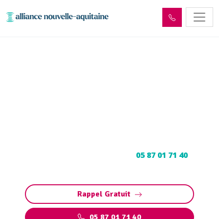
Curage et débouchage
canalisation Pleaux
(15700)
Curage et débouchage de canalisation à Pleaux
: Dégorgement par hydrocurage. Contactez
votre déboucheur expert au
05 87 01 71 40
pour programmer votre intervention.
Rappel Gratuit
05 87 01 71 40