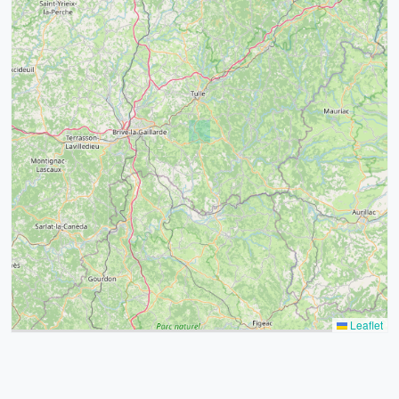
4
32
39
43
15
52
68
21
14
Leaflet