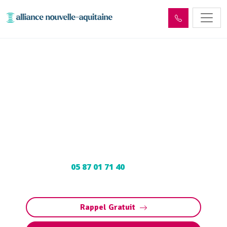
Curage et débouchage
canalisation Condat-sur-
Vézère (24570)
Curage et débouchage de canalisation à
Condat-sur-Vézère : Dégorgement par
hydrocurage. Contactez votre déboucheur
expert au
05 87 01 71 40
pour programmer
votre intervention.
Rappel Gratuit