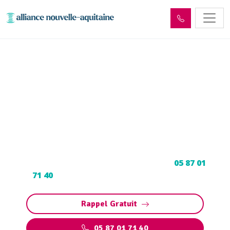
Curage et débouchage
canalisation Glanes
(46130)
Curage et débouchage de canalisation à
Glanes : Dégorgement par hydrocurage.
Contactez votre déboucheur expert au
05 87 01
71 40
pour programmer votre intervention.
Rappel Gratuit
05 87 01 71 40