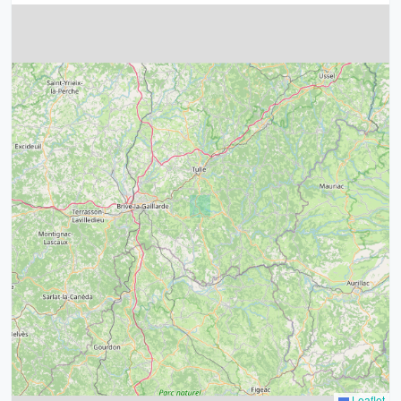
4
32
39
43
15
52
68
21
14
Leaflet