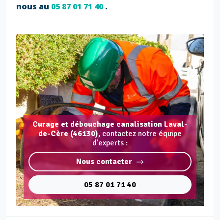
nous au
05 87 01 71 40
.
Curage et débouchage canalisation Laval-
de-Cère (46130),
contactez notre équipe
d'experts :
Nous contacter
05 87 01 71 40