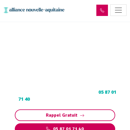
Curage et débouchage
canalisation Laval-de-Cère
(46130)
Curage et débouchage de canalisation à Laval-
de-Cère : Dégorgement par hydrocurage.
Contactez votre déboucheur expert au
05 87 01
71 40
pour programmer votre intervention.
Rappel Gratuit
05 87 01 71 40