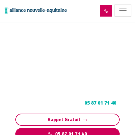
Entretien et vidange de bac
à graisse Lacapelle-
Viescamp (15150)
Entretien et vidange bac à graisse à Lacapelle-
Viescamp : Pompage et nettoyage de bac pour
restaurants, collectivités, particuliers.
Contactez votre vidangeur au
05 87 01 71 40
.
Rappel Gratuit
05 87 01 71 40