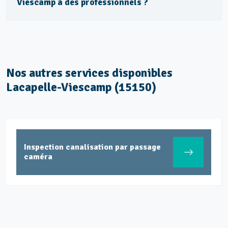
Viescamp à des professionnels ?
Nos autres services disponibles
Lacapelle-Viescamp (15150)
tion canalisation par passage
Entretien
ra