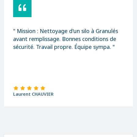
ion : Nettoyage d'un silo à Granulés
" Rapid
remplissage. Bonnes conditions de
Merci 
té. Travail propre. Équipe sympa. "
t CHAUVIER
david B