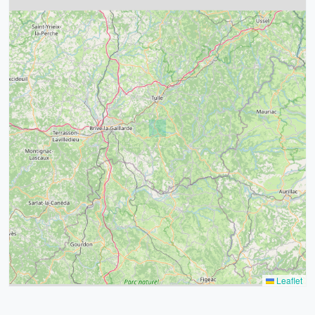
4
32
39
43
15
52
68
21
14
Leaflet