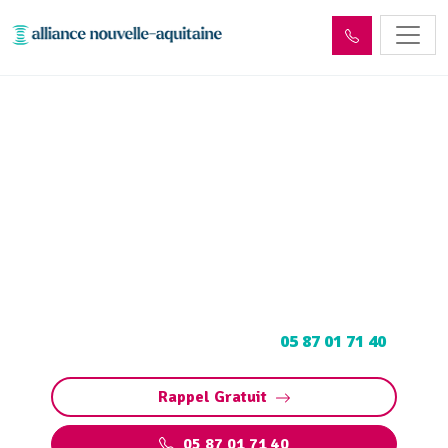
Entretien et vidange de bac
à graisse Saint-Santin-
Cantalès (15150)
Entretien et vidange bac à graisse à Saint-
Santin-Cantalès : Pompage et nettoyage de bac
pour restaurants, collectivités, particuliers.
Contactez votre vidangeur au
05 87 01 71 40
.
Rappel Gratuit
05 87 01 71 40