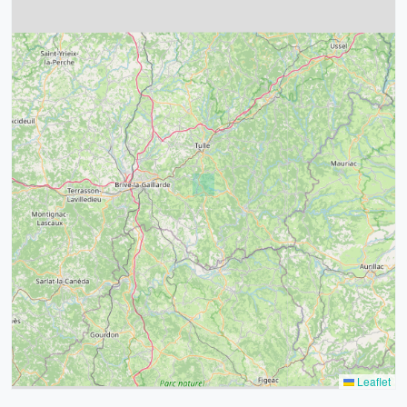
4
32
39
43
15
52
68
21
14
Leaflet