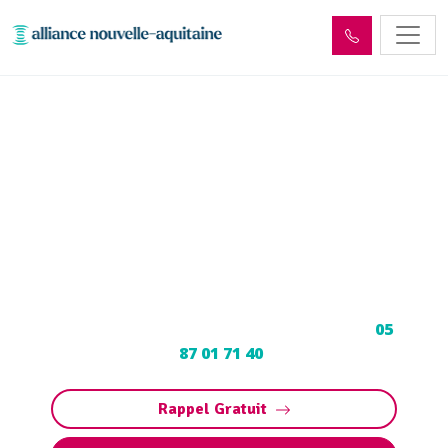
Entretien et vidange de bac
à graisse Saint-Paul-des-
Landes (15250)
Entretien et vidange bac à graisse à Saint-
Paul-des-Landes : Pompage et nettoyage de
bac pour restaurants, collectivités,
particuliers. Contactez votre vidangeur au
05
87 01 71 40
.
Rappel Gratuit