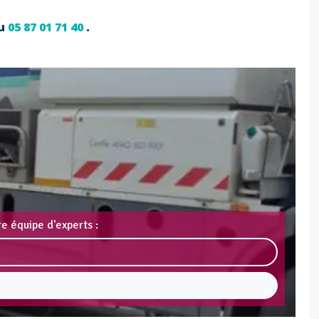
au
05 87 01 71 40
.
e équipe d'experts :