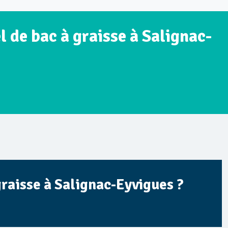
 de bac à graisse à Salignac-
graisse à Salignac-Eyvigues ?