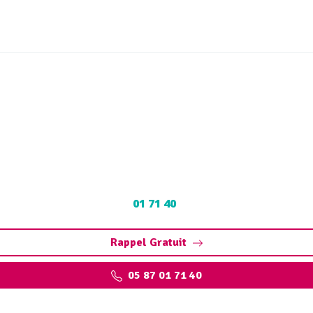
e de bac à graisse Salig
es : Pompage et nettoyage de bac pour restaurants, collectiv
01 71 40
.
Rappel Gratuit
05 87 01 71 40