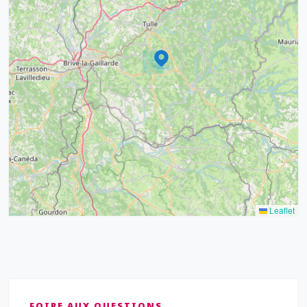
8
12
6
8
17
6
6
17
15
4
9
20
10
13
5
5
Leaflet
FOIRE AUX QUESTIONS