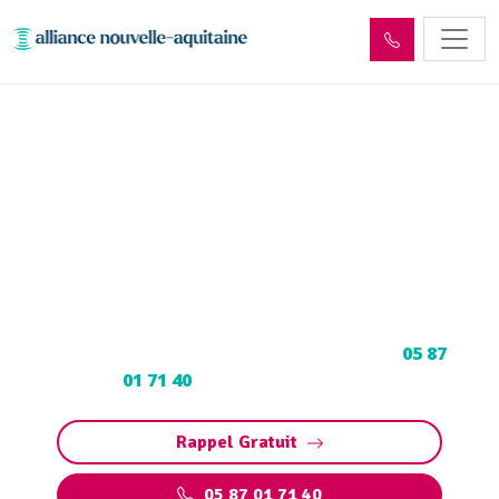
Entretien et vidange fosse
septique Saint-Mexant
(19330)
Entretien et vidange fosse septique à Saint-
Mexant : Pompage et nettoyage de fosse toutes
eaux. Contactez votre vidangeur agréé au
05 87
01 71 40
pour un devis gratuit.
Rappel Gratuit
05 87 01 71 40