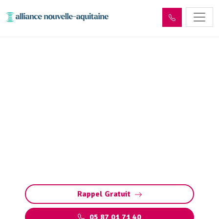
Inspection canalisation
Saint-Mexant (19330) par
passage caméra
Inspection canalisation par caméra à Saint-
Mexant : diagnostic précis et rapide des fuites,
fissures, défauts structurels et bouchons sans
travaux destructeurs.
Rappel Gratuit
05 87 01 71 40