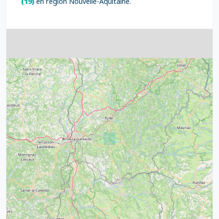
(19)
en région Nouvelle-Aquitaine.
4
32
39
43
15
52
68
21
14