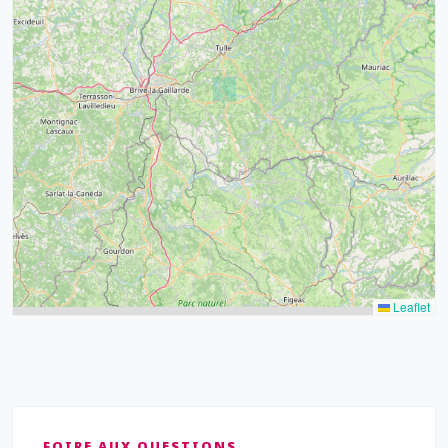
32
39
43
15
52
68
21
14
Leaflet
FOIRE AUX QUESTIONS