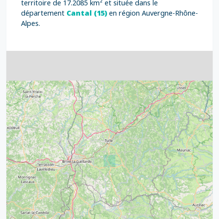
territoire de 17.2085 km² et située dans le
département
Cantal (15)
en région Auvergne-Rhône-
Alpes.
4
32
39
43
15
52
68
21
14