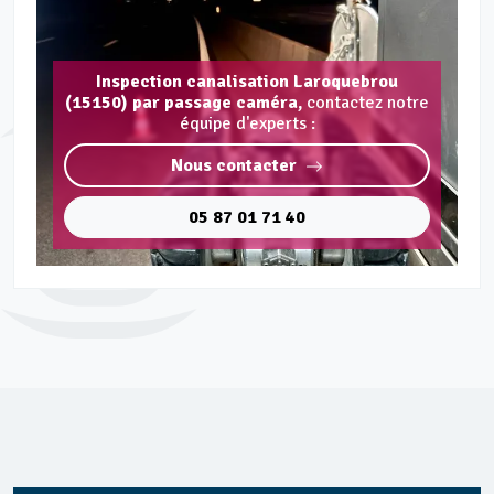
Inspection canalisation Laroquebrou
(15150) par passage caméra,
contactez notre
équipe d'experts :
Nous contacter
05 87 01 71 40