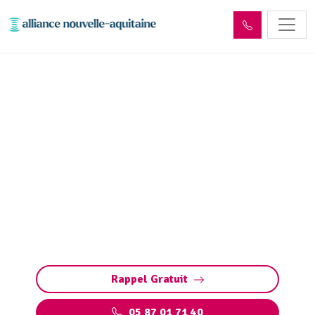
Inspection canalisation
Laroquebrou (15150) par
passage caméra
Inspection canalisation par caméra à
Laroquebrou : diagnostic précis et rapide des
fuites, fissures, défauts structurels et
bouchons sans travaux destructeurs.
Rappel Gratuit
05 87 01 71 40