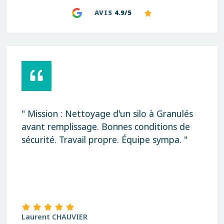
AVIS
4.9/5
" Rapidité, qualité et prix très correct
Merci "
david Blanchard