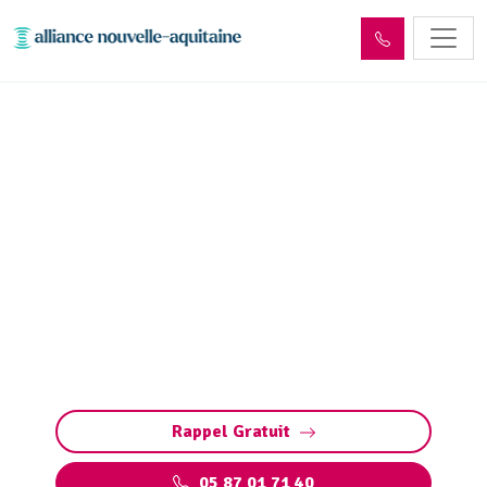
Inspection canalisation
Beaumont (19390) par
passage caméra
Inspection canalisation par caméra à
Beaumont : diagnostic précis et rapide des
fuites, fissures, défauts structurels et
bouchons sans travaux destructeurs.
Rappel Gratuit
05 87 01 71 40