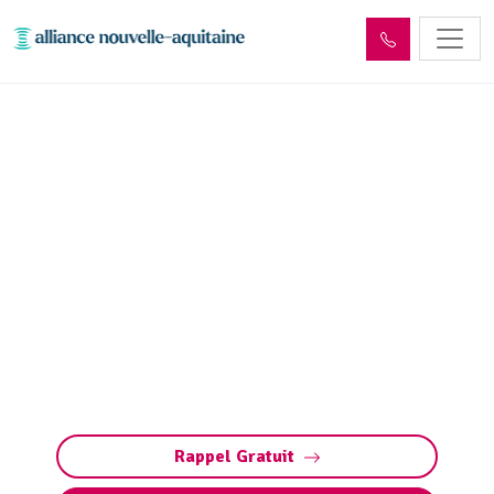
Inspection canalisation
Saint-Martial-Entraygues
(19400) par passage
caméra
Inspection canalisation par caméra à Saint-
Martial-Entraygues : diagnostic précis et
rapide des fuites, fissures, défauts structurels
et bouchons sans travaux destructeurs.
Rappel Gratuit