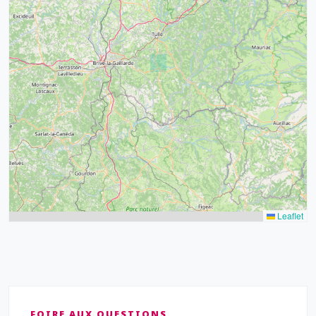
32
39
43
15
52
68
21
14
Leaflet
FOIRE AUX QUESTIONS