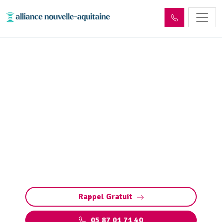
Dépollution réseaux et
ouvrages hydrocarbures
ADR Gumond (19320)
Dépollution des réseaux et ouvrages
hydrocarbures à Gumond : éliminez les
polluants et protégez l’environnement en
toute conformité avec les normes ADR.
Rappel Gratuit
05 87 01 71 40