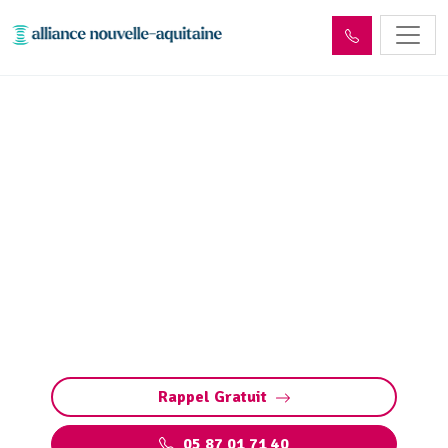
Dépollution réseaux et
ouvrages hydrocarbures
ADR Archignac (24590)
Dépollution des réseaux et ouvrages
hydrocarbures à Archignac : éliminez les
polluants et protégez l’environnement en
toute conformité avec les normes ADR.
Rappel Gratuit
05 87 01 71 40