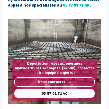
appel à nos spécialistes au
05 87 01 71 40
.
Dépollution réseaux, ouvrages
hydrocarbures Archignac (24590),
contactez
notre équipe d'experts :
Nous contacter
05 87 01 71 40