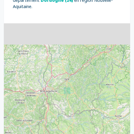
département
Dordogne (24)
en région Nouvelle-
Aquitaine.
4
32
39
43
15
52
68
21
14