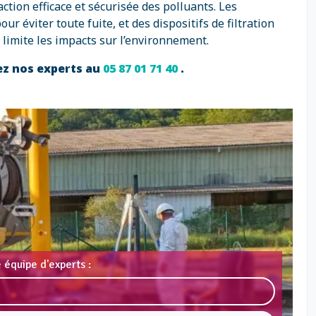
tion efficace et sécurisée des polluants. Les
 éviter toute fuite, et des dispositifs de filtration
limite les impacts sur l’environnement.
ez nos experts au
05 87 01 71 40
.
 équipe d'experts :