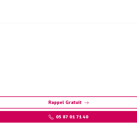
et ouvrages hydrocarbure
es à Tauriac : éliminez les polluants et protégez l’enviro
Rappel Gratuit
05 87 01 71 40