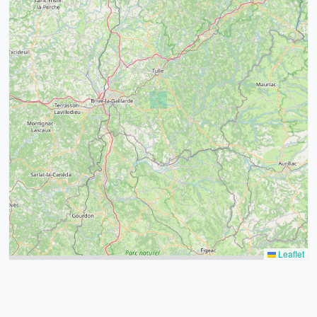
4
32
39
43
15
52
68
21
14
Leaflet