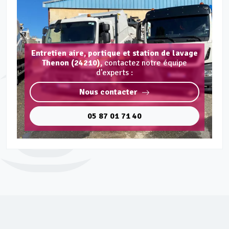
Entretien aire, portique et station de lavage
Thenon (24210),
contactez notre équipe
d'experts :
Nous contacter
05 87 01 71 40