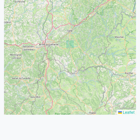
4
32
39
43
15
52
68
21
14
Leaflet