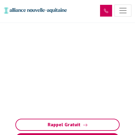
Entretien aire, portique et
station de lavage Thenon
(24210) : Pompage,
nettoyage
Entretien des stations de lavage à Thenon :
nettoyage, vidange, maintenance. Assurez des
équipements performants et conformes grâce
à un service complet.
Rappel Gratuit