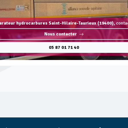
arateur hydrocarbures Saint-Hilaire-Taurieux (19400),
contac
Nous contacter
05 87 01 71 40