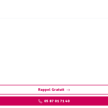
eur, débourbeur, déshuil
d’hydrocarbures
rs d’hydrocarbures à Saint-Hilaire-Taurieux (déshuileurs)
pour un devis.
Rappel Gratuit
05 87 01 71 40