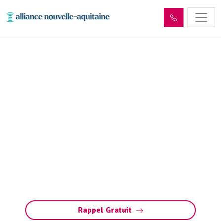
Entretien décanteur,
débourbeur, déshuileur et
séparateur
d’hydrocarbures
Entretien des débourbeurs (décanteurs) et
séparateurs d’hydrocarbures à Pechs-de-
l'Espérance (déshuileurs) : nettoyage,
pompage et maintenance. Contactez-nous
pour un devis.
Rappel Gratuit