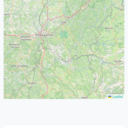
4
32
39
43
15
52
68
21
14
Leaflet